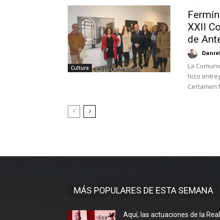
Fermín 
XXII C
de Ant
Danie
La Comunid
Cultura
hizo entre
Certamen N
MÁS POPULARES DE ESTA SEMANA
Aquí, las actuaciones de la Rea