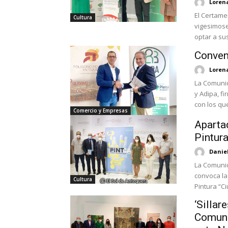
Loren
El Certame
Cultura
vigesimose
optar a sus
Conven
Loren
La Comunid
y Adipa, f
con los que
Comercio y Empresas
Aparta
Pintura
Danie
La Comunid
convoca la
Cultura
Pintura “C
‘Sillar
Comuni