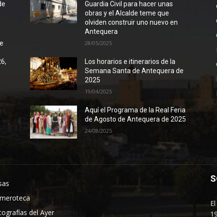
de
Guardia Civil para hacer unas
obras y el Alcalde teme que
olviden construir uno nuevo en
Antequera
de
28/05/2025
26,
Los horarios e itinerarios de la
Semana Santa de Antequera de
2025
19/04/2025
Aquí el Programa de la Real Feria
de Agosto de Antequera de 2025
24/08/2025
S
sas
meroteca
El
tografías del Ayer
19