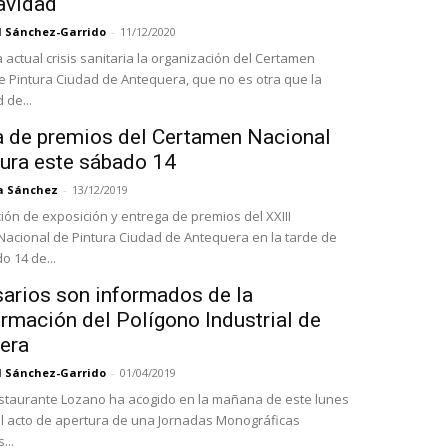
avidad
l Sánchez-Garrido
-
11/12/2020
 actual crisis sanitaria la organización del Certamen
e Pintura Ciudad de Antequera, que no es otra que la
de...
a de premios del Certamen Nacional
tura este sábado 14
a Sánchez
-
13/12/2019
ón de exposición y entrega de premios del XXIII
acional de Pintura Ciudad de Antequera en la tarde de
o 14 de...
arios son informados de la
rmación del Polígono Industrial de
era
l Sánchez-Garrido
-
01/04/2019
estaurante Lozano ha acogido en la mañana de este lunes
 el acto de apertura de una Jornadas Monográficas
...