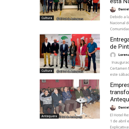
esta N
Danie
Debido a la
Cultura
Nacional d
Comunidad 
Entreg
de Pin
Loren
Inauguraci
Certamen N
Cultura
este sábad
Empres
transfo
Antequ
Danie
El Hotel R
Antequera
1 de abril
Explicativas