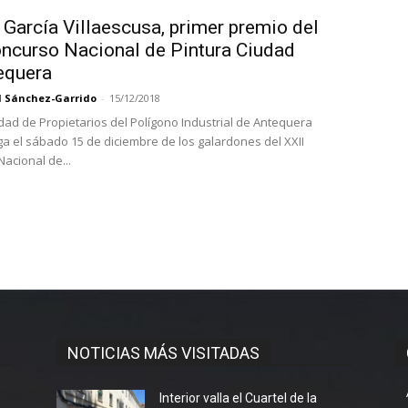
García Villaescusa, primer premio del
oncurso Nacional de Pintura Ciudad
equera
l Sánchez-Garrido
-
15/12/2018
ad de Propietarios del Polígono Industrial de Antequera
ga el sábado 15 de diciembre de los galardones del XXII
acional de...
NOTICIAS MÁS VISITADAS
l
Interior valla el Cuartel de la