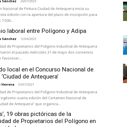
a Sánchez
-
26/07/2023
n Nacional de Pintura Ciudad de Antequera inicia su
xta edición con la apertura del plazo de inscripción para
 7.500...
io laboral entre Polígono y Adipa
a Sánchez
-
12/06/2023
ad de Propietarios del Polígono Industrial de Antequera
irmaron el pasado miércoles 31 de mayo dos convenios
 favorecer...
do local en el Concurso Nacional de
 ‘Ciudad de Antequera’
l Herrera
-
05/07/2021
ad de Propietarios del Polígono Industrial de Antequera
 vigésimo cuarta edición del Certamen Nacional de
iudad de Antequera” que organiza...
es’, 19 obras pictóricas de la
dad de Propietarios del Polígono en