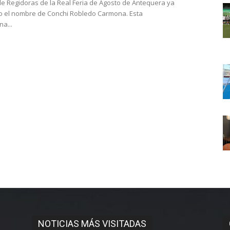
a de Regidoras de la Real Feria de Agosto de Antequera ya
to el nombre de Conchi Robledo Carmona. Esta
a...
NOTICIAS MÁS VISITADAS