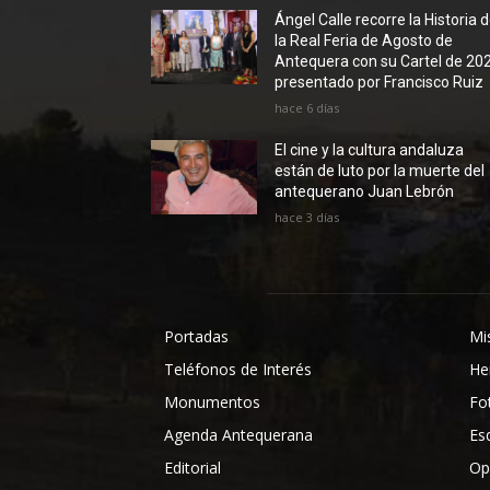
Ángel Calle recorre la Historia 
la Real Feria de Agosto de
Antequera con su Cartel de 20
presentado por Francisco Ruiz
hace 6 días
El cine y la cultura andaluza
están de luto por la muerte del
antequerano Juan Lebrón
hace 3 días
Portadas
Mi
Teléfonos de Interés
He
Monumentos
Fo
Agenda Antequerana
Es
Editorial
Op