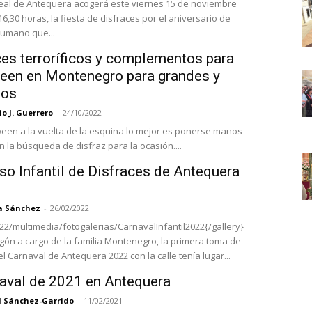
eal de Antequera acogerá este viernes 15 de noviembre
6,30 horas, la fiesta de disfraces por el aniversario de
umano que...
ces terroríficos y complementos para
een en Montenegro para grandes y
ños
o J. Guerrero
-
24/10/2022
een a la vuelta de la esquina lo mejor es ponerse manos
n la búsqueda de disfraz para la ocasión....
so Infantil de Disfraces de Antequera
a Sánchez
-
26/02/2022
022/multimedia/fotogalerias/CarnavalInfantil2022{/gallery}
egón a cargo de la familia Montenegro, la primera toma de
l Carnaval de Antequera 2022 con la calle tenía lugar...
naval de 2021 en Antequera
l Sánchez-Garrido
-
11/02/2021