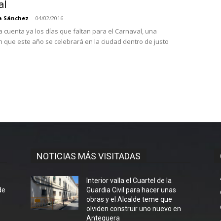
al
a Sánchez
-
04/02/2016
cuenta ya los días que faltan para el Carnaval, una
n que este año se celebrará en la ciudad dentro de justo
NOTICIAS MÁS VISITADAS
l
Interior valla el Cuartel de la
de
Guardia Civil para hacer unas
obras y el Alcalde teme que
olviden construir uno nuevo en
Antequera