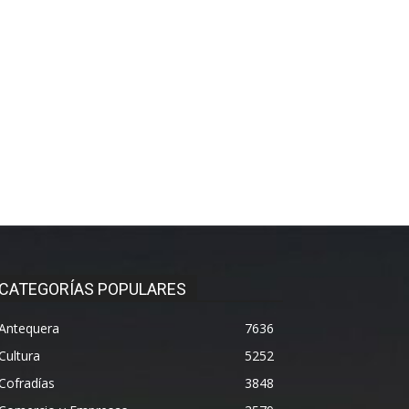
CATEGORÍAS POPULARES
Antequera
7636
Cultura
5252
Cofradías
3848