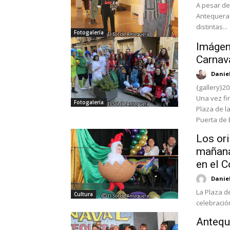
A pesar de 
Antequera 
distintas...
Fotogalería
Imágen
Carnav
Danie
{gallery}2
Una vez fin
Fotogalería
Plaza de l
Puerta de E
Los ori
mañana
en el C
Danie
La Plaza de
Cultura
celebración
Antequ