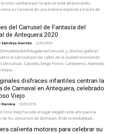
la crisis sanitaria por la que se está atravesando,
vivirá su Carnaval de una manera especial a través de
es del Carrusel de Fantasía del
al de Antequera 2020
l Sánchez-Garrido
-
22/02/2020
020/multimedia/fotogaleria/Carrusel_y_Noche{/gallery}
alizó el carrusel por las calles de la ciudad recorriendo
as Descalzas, Calzada, Diego Ponce, Cantareros, Alameda,
stepa,...
ginales disfraces infantiles centran la
 de Carnaval en Antequera, celebrado
oso Viejo
l Herrera
-
02/03/2019
l Coso Viejo ha sido el lugar elegido este año para la
 de los concursos de disfraces. El de la modalidad...
era calienta motores para celebrar su