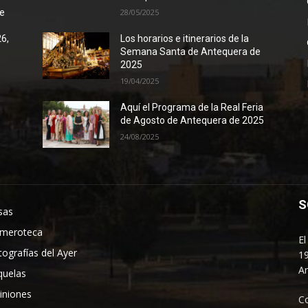
de
28/05/2025
26,
Los horarios e itinerarios de la
Semana Santa de Antequera de
2025
19/04/2025
Aquí el Programa de la Real Feria
de Agosto de Antequera de 2025
24/08/2025
S
sas
meroteca
El
tografías del Ayer
19
An
quelas
iniones
C