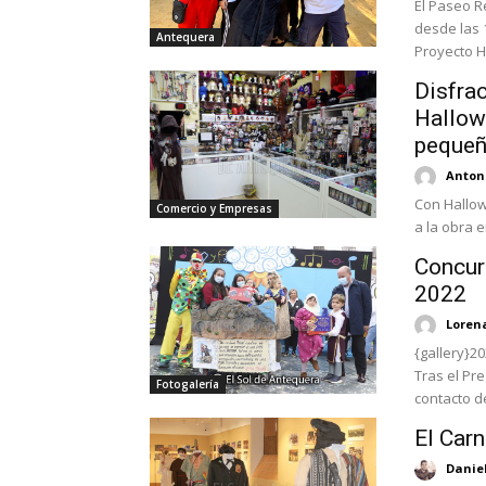
El Paseo R
desde las 1
Antequera
Proyecto H
Disfra
Hallow
peque
Antoni
Con Hallow
Comercio y Empresas
a la obra e
Concur
2022
Loren
{gallery}2
Tras el Pr
Fotogalería
contacto de
El Car
Danie