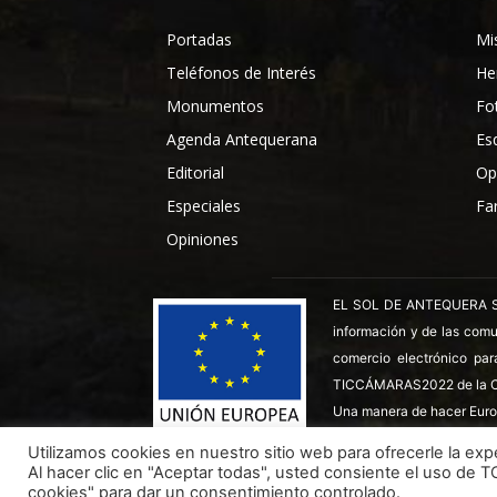
Portadas
Mi
Teléfonos de Interés
He
Monumentos
Fo
Agenda Antequerana
Es
Editorial
Op
Especiales
Fa
Opiniones
EL SOL DE ANTEQUERA SL ha
información y de las comu
comercio electrónico par
TICCÁMARAS2022 de la C
Una manera de hacer Euro
Utilizamos cookies en nuestro sitio web para ofrecerle la expe
Al hacer clic en "Aceptar todas", usted consiente el uso de 
Todos los derechos reservados ©
Dinan - 2026
cookies" para dar un consentimiento controlado.