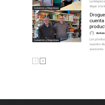
La limpiez
dejar a la
Comercio y Empresas
Droguer
cuenta
produc
Antoni
Los produc
Comercio y Empresas
nuestro dí