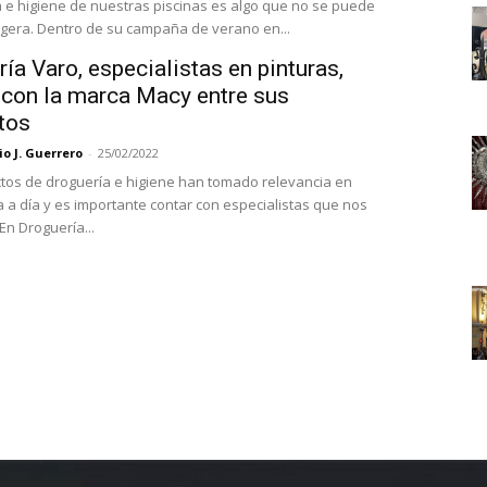
a e higiene de nuestras piscinas es algo que no se puede
 ligera. Dentro de su campaña de verano en...
ía Varo, especialistas en pinturas,
 con la marca Macy entre sus
tos
o J. Guerrero
-
25/02/2022
tos de droguería e higiene han tomado relevancia en
a a día y es importante contar con especialistas que nos
asesoren. En Droguería...