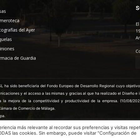
S
sas
meroteca
El
tografías del Ayer
19
An
quelas
iniones
C
rmacia de Guardia
 sido beneficiaria del Fondo Europeo de Desarrollo Regional cuyo objetivo es
nicaciones y el acceso a las mismas y gracias al que ha realizado el Diseño e
a la mejora de la competitividad y productividad de la empresa. (10/08/20
ámara de Comercio de Málaga.
pa.
riencia más relevante al recordar sus preferencias y visitas repet
TODAS las cookies. Sin embargo, puede visitar "Configuración de
LSSICE
Términos y condiciones
Polít