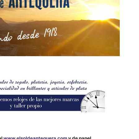
al
www.elsoldeantequera.com
y de papel.