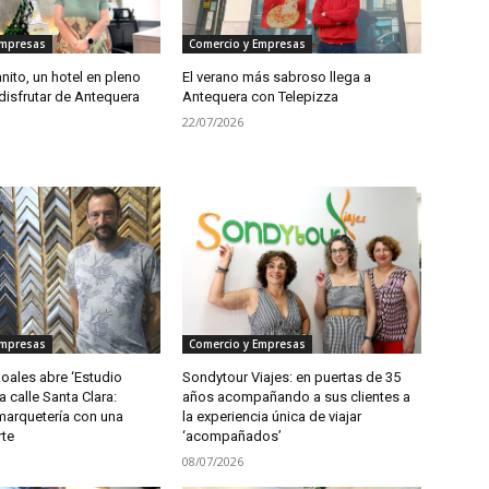
Empresas
Comercio y Empresas
ito, un hotel en pleno
El verano más sabroso llega a
disfrutar de Antequera
Antequera con Telepizza
22/07/2026
Empresas
Comercio y Empresas
oales abre ‘Estudio
Sondytour Viajes: en puertas de 35
a calle Santa Clara:
años acompañando a sus clientes a
marquetería con una
la experiencia única de viajar
rte
‘acompañados’
08/07/2026