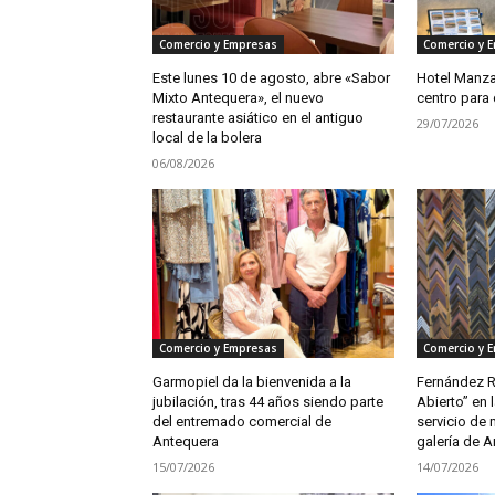
Comercio y Empresas
Comercio y 
Este lunes 10 de agosto, abre «Sabor
Hotel Manzan
Mixto Antequera», el nuevo
centro para 
restaurante asiático en el antiguo
29/07/2026
local de la bolera
06/08/2026
Comercio y Empresas
Comercio y 
Garmopiel da la bienvenida a la
Fernández R
jubilación, tras 44 años siendo parte
Abierto” en l
del entremado comercial de
servicio de 
Antequera
galería de A
15/07/2026
14/07/2026