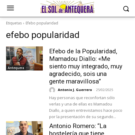
Etiquetas
Efebo popularidad
efebo popularidad
Efebo de la Popularidad,
Mamadou Diallo: «Me
siento muy integrado, muy
Antequera
agradecido, sois una
gente maravillosa”
Antonio J. Guerrero
-
25/02/2025
Hay personas que reconfortan sólo
verlas y una de ellas es Mamadou
Diallo, a quien entrevistamos hace poco
por la presentación de su segundo...
Antonio Romero: “La
hostelería que tiene