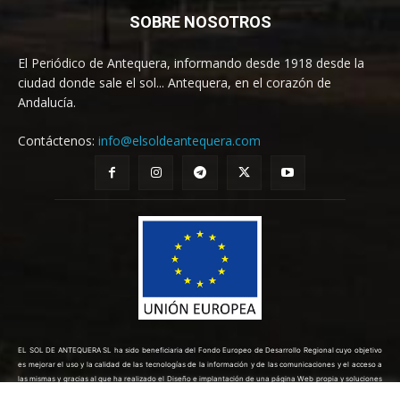
SOBRE NOSOTROS
El Periódico de Antequera, informando desde 1918 desde la
ciudad donde sale el sol... Antequera, en el corazón de
Andalucía.
Contáctenos:
info@elsoldeantequera.com
EL SOL DE ANTEQUERA SL ha sido beneficiaria del Fondo Europeo de Desarrollo Regional cuyo objetivo
es mejorar el uso y la calidad de las tecnologías de la información y de las comunicaciones y el acceso a
las mismas y gracias al que ha realizado el Diseño e implantación de una página Web propia y soluciones
de comercio electrónico para la mejora de la competitividad y productividad de la empresa. (10/08/2022).