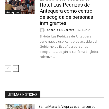
Hotel Las Pedrizas de
Antequera como centro
Antequera
de acogida de personas
inmigrantes
Antonio J. Guerrero
-
02/10/2025
El Hotel Las Pedrizas de Antequera
tiene nuevo uso: centro de acogida del
Gobierno de España a personas
inmigrantes, según lo confirma Engloba,
colectivo...
ÚLTIMAS NOTICIAS
Santa María la Vieja ya cuenta con su