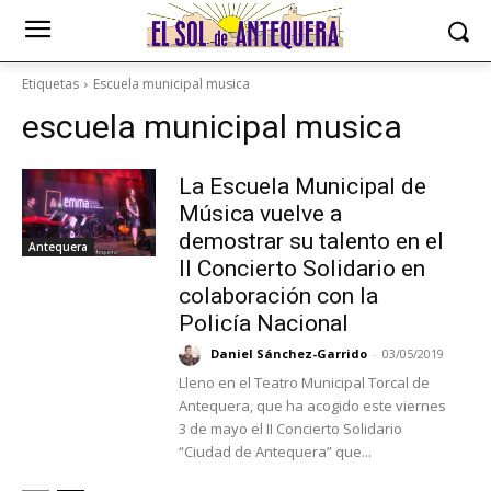
Etiquetas
Escuela municipal musica
escuela municipal musica
La Escuela Municipal de
Música vuelve a
demostrar su talento en el
Antequera
II Concierto Solidario en
colaboración con la
Policía Nacional
Daniel Sánchez-Garrido
-
03/05/2019
Lleno en el Teatro Municipal Torcal de
Antequera, que ha acogido este viernes
3 de mayo el II Concierto Solidario
“Ciudad de Antequera” que...