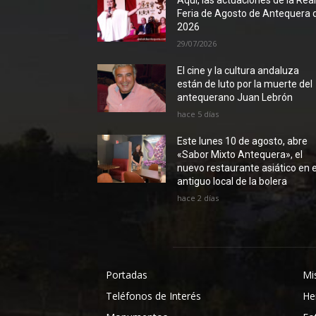
Aquí, las actuaciones de la Rea
Feria de Agosto de Antequera 
2026
29/07/2026
El cine y la cultura andaluza
están de luto por la muerte del
antequerano Juan Lebrón
hace 5 días
Este lunes 10 de agosto, abre
«Sabor Mixto Antequera», el
nuevo restaurante asiático en e
antiguo local de la bolera
hace 2 días
Portadas
Mi
Teléfonos de Interés
He