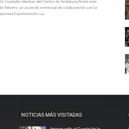
ón Ciudades Medias del Centro de Andalucía firmó este
de febrero un acuerdo comercial de colaboración con la
agencia mayorista Españavisión. La...
NOTICIAS MÁS VISITADAS