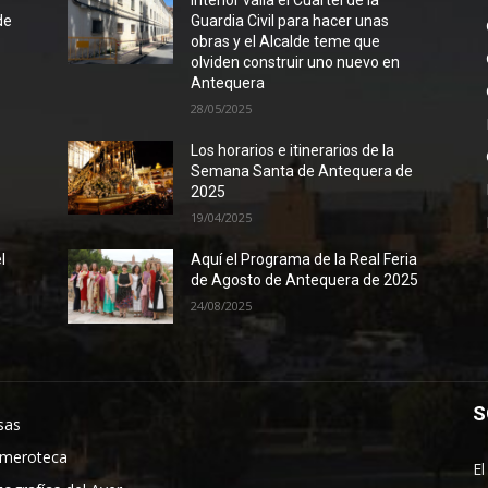
l
Interior valla el Cuartel de la
de
Guardia Civil para hacer unas
obras y el Alcalde teme que
olviden construir uno nuevo en
Antequera
28/05/2025
Los horarios e itinerarios de la
Semana Santa de Antequera de
2025
19/04/2025
l
Aquí el Programa de la Real Feria
de Agosto de Antequera de 2025
24/08/2025
S
sas
meroteca
El