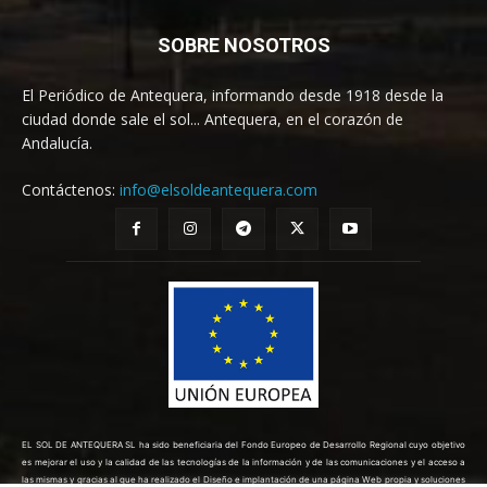
SOBRE NOSOTROS
El Periódico de Antequera, informando desde 1918 desde la
ciudad donde sale el sol... Antequera, en el corazón de
Andalucía.
Contáctenos:
info@elsoldeantequera.com
EL SOL DE ANTEQUERA SL ha sido beneficiaria del Fondo Europeo de Desarrollo Regional cuyo objetivo
es mejorar el uso y la calidad de las tecnologías de la información y de las comunicaciones y el acceso a
las mismas y gracias al que ha realizado el Diseño e implantación de una página Web propia y soluciones