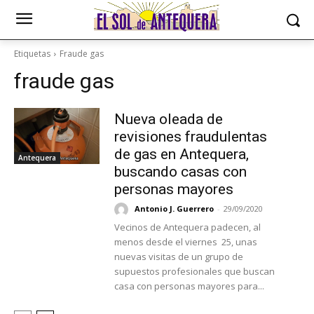
Etiquetas
Fraude gas
fraude gas
Nueva oleada de
revisiones fraudulentas
de gas en Antequera,
Antequera
buscando casas con
personas mayores
Antonio J. Guerrero
-
29/09/2020
Vecinos de Antequera padecen, al
menos desde el viernes 25, unas
nuevas visitas de un grupo de
supuestos profesionales que buscan
casa con personas mayores para...