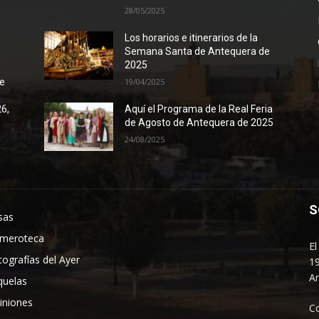
28/05/2025
Los horarios e itinerarios de la
Semana Santa de Antequera de
2025
de
19/04/2025
26,
Aquí el Programa de la Real Feria
de Agosto de Antequera de 2025
24/08/2025
S
sas
meroteca
El
tografías del Ayer
19
An
quelas
iniones
C