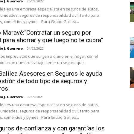
o J. Guerrero
-
25/09/2022
lea es una empresa especialista en seguros de autos,
unidades, seguros de responsabilidad civil, tanto para
particulares, comercios y pymes. Para Grupo Galilea...
o Maravé:“Contratar un seguro por
t para ahorrar y que luego no te cubra”
o J. Guerrero
-
04/02/2022
los imprevistos que surgen a diario en el hogar, con el
to o con nuestro trabajo, tener un seguro que...
Galilea Asesores en Seguros le ayuda
estión de todo tipo de seguros y
ros
o J. Guerrero
-
07/09/2021
lea es una empresa especialista en seguros de autos,
unidades, seguros de responsabilidad civil, tanto para
particulares, comercios y pymes. Para Grupo Galilea...
uros de confianza y con garantías los