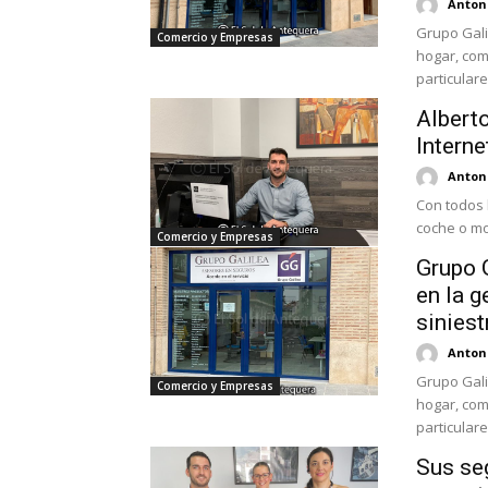
Antoni
Grupo Gali
Comercio y Empresas
hogar, com
Albert
Interne
Antoni
Con todos 
coche o mo
Comercio y Empresas
Grupo 
en la g
siniest
Antoni
Grupo Gali
Comercio y Empresas
hogar, com
Sus seg