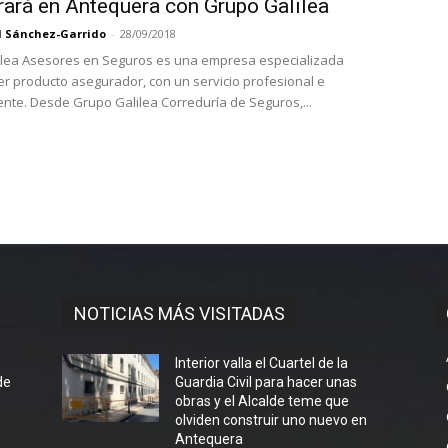
rará en Antequera con Grupo Galilea
l Sánchez-Garrido
-
28/09/2018
lea Asesores en Seguros es una empresa especializada
er producto asegurador, con un servicio profesional e
independiente. Desde Grupo Galilea Correduría de Seguros,...
NOTICIAS MÁS VISITADAS
l
Interior valla el Cuartel de la
de
Guardia Civil para hacer unas
obras y el Alcalde teme que
olviden construir uno nuevo en
Antequera