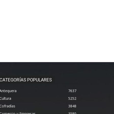
CATEGORÍAS POPULARES
Antequera
7637
Cultura
5252
Cofradías
3848
Comercio y Empresas
3580