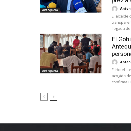
previa
Antoni
Antequera
El alcalde
transparen
llegada de
El Gobi
Antequ
person
Antoni
El Hotel L
Antequera
acogida de
confirma En