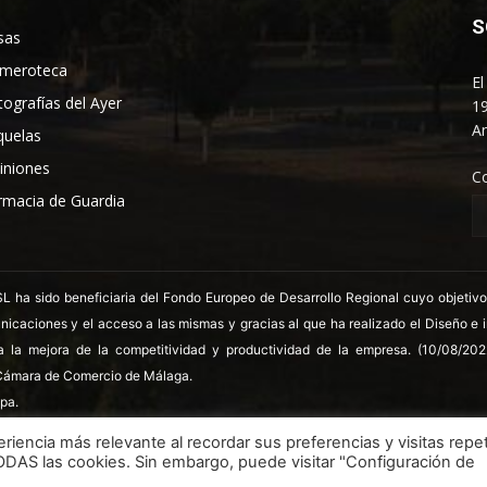
S
sas
meroteca
El
tografías del Ayer
19
An
quelas
iniones
C
rmacia de Guardia
 sido beneficiaria del Fondo Europeo de Desarrollo Regional cuyo objetivo es
nicaciones y el acceso a las mismas y gracias al que ha realizado el Diseño e
a la mejora de la competitividad y productividad de la empresa. (10/08/20
ámara de Comercio de Málaga.
pa.
riencia más relevante al recordar sus preferencias y visitas repet
TODAS las cookies. Sin embargo, puede visitar "Configuración de
LSSICE
Términos y condiciones
Polít