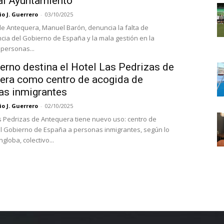
 al Ayuntamiento
o J. Guerrero
-
03/10/2025
 de Antequera, Manuel Barón, denuncia la falta de
cia del Gobierno de España y la mala gestión en la
 personas...
erno destina el Hotel Las Pedrizas de
era como centro de acogida de
as inmigrantes
o J. Guerrero
-
02/10/2025
as Pedrizas de Antequera tiene nuevo uso: centro de
l Gobierno de España a personas inmigrantes, según lo
globa, colectivo...