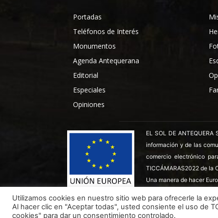
Portadas
Mi
Teléfonos de Interés
He
Monumentos
Fo
Agenda Antequerana
Es
Editorial
Op
Especiales
Fa
Opiniones
EL SOL DE ANTEQUERA SL ha
información y de las comu
comercio electrónico par
TICCÁMARAS2022 de la C
Una manera de hacer Euro
Utilizamos cookies en nuestro sitio web para ofrecerle la expe
Al hacer clic en "Aceptar todas", usted consiente el uso de 
Todos los derechos reservados ©
Dinan - 2026
cookies" para dar un consentimiento controlado.