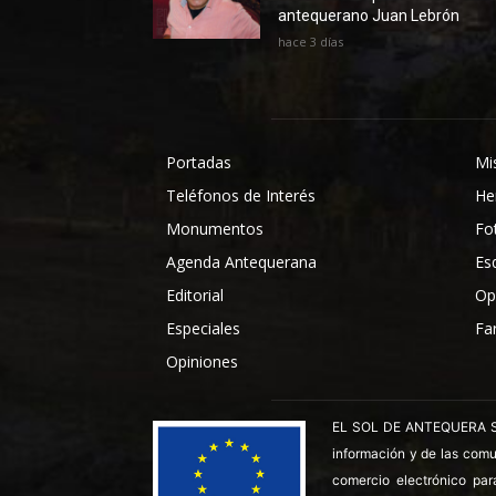
antequerano Juan Lebrón
hace 3 días
Portadas
Mi
Teléfonos de Interés
He
Monumentos
Fo
Agenda Antequerana
Es
Editorial
Op
Especiales
Fa
Opiniones
EL SOL DE ANTEQUERA SL ha
información y de las comu
comercio electrónico par