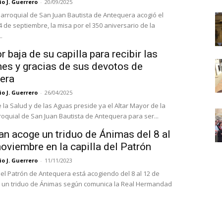
o J. Guerrero
-
20/09/2025
 parroquial de San Juan Bautista de Antequera acogió el
 de septiembre, la misa por el 350 aniversario de la
.
r baja de su capilla para recibir las
nes y gracias de sus devotos de
era
o J. Guerrero
-
26/04/2025
 la Salud y de las Aguas preside ya el Altar Mayor de la
roquial de San Juan Bautista de Antequera para ser...
an acoge un triduo de Ánimas del 8 al
oviembre en la capilla del Patrón
o J. Guerrero
-
11/11/2023
 del Patrón de Antequera está acogiendo del 8 al 12 de
 un triduo de Ánimas según comunica la Real Hermandad