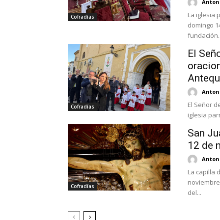
Antoni
La iglesia
Cofradías
domingo 14
fundación..
El Seño
oracio
Antequ
Antoni
El Señor de
Cofradías
iglesia par
San Ju
12 de n
Antoni
La capilla
noviembre
Cofradías
del...