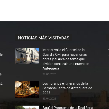
NOTICIAS MÁS VISITADAS
l
Interior valla el Cuartel de la
de
Guardia Civil para hacer unas
obras y el Alcalde teme que
olviden construir uno nuevo en
Antequera
de
28/05/2025
26,
Los horarios e itinerarios de la
Semana Santa de Antequera de
2025
19/04/2025
Aquí el Programa de la Real Feria