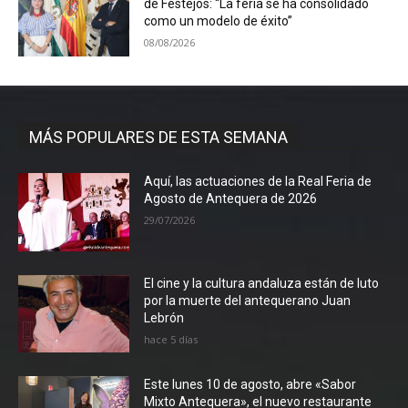
de Festejos: “La feria se ha consolidado
como un modelo de éxito”
08/08/2026
MÁS POPULARES DE ESTA SEMANA
Aquí, las actuaciones de la Real Feria de
Agosto de Antequera de 2026
29/07/2026
El cine y la cultura andaluza están de luto
por la muerte del antequerano Juan
Lebrón
hace 5 días
Este lunes 10 de agosto, abre «Sabor
Mixto Antequera», el nuevo restaurante