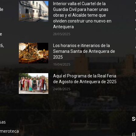
l
Interior valla el Cuartel de la
de
Guardia Civil para hacer unas
obras y el Alcalde teme que
olviden construir uno nuevo en
Antequera
de
28/05/2025
26,
Los horarios e itinerarios de la
Semana Santa de Antequera de
2025
19/04/2025
Aquí el Programa de la Real Feria
de Agosto de Antequera de 2025
24/08/2025
S
sas
meroteca
El