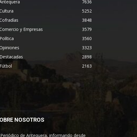
Antequera
7636
Cultura
5252
Cofradías
3848
Comercio y Empresas
3579
Política
3560
Opiniones
3323
Destacadas
2898
Fútbol
2163
OBRE NOSOTROS
 Periódico de Antequera, informando desde