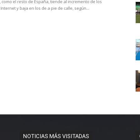
 como el resto de España, tiende al incremento de los
 Internet y baja en los de a pie de calle, según...
NOTICIAS MÁS VISITADAS