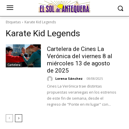
Etiquetas
Karate Kid Legends
Karate Kid Legends
Cartelera de Cines La
Verónica del viernes 8 al
miércoles 13 de agosto
Cartelera
de 2025
Lorena Sánchez
-
08/08/2025
Cines La Verónica trae distintas
propuestas veraniegas en los estrenos
de este fin de semana, desde el
regreso de "Ponte en mi lugar" con...