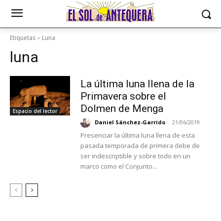
Etiquetas
Luna
luna
La última luna llena de la
Primavera sobre el
Dolmen de Menga
Espacio del lector
Daniel Sánchez-Garrido
-
21/06/2019
Presenciar la última luna llena de esta
pasada temporada de primera debe de
ser indescriptible y sobre todo en un
marco como el Conjunto...