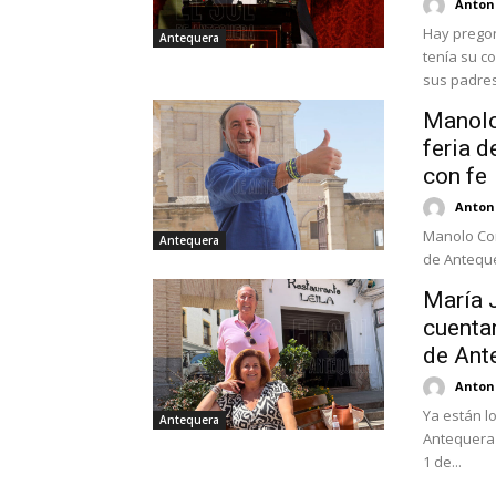
Antoni
Hay pregon
Antequera
tenía su c
sus padres.
Manolo 
feria d
con fe
Antoni
Manolo Cor
Antequera
de Antequer
María 
cuentan
de Ant
Antoni
Ya están l
Antequera
Antequera 
1 de...