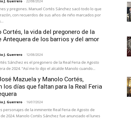
o J. Guerrero
-
22/08/2024
es y pregones. Manuel Cortés Sánchez sacó todo lo que
orazón, con recuerdos de sus años de niño marcados por
..
Cortés, la vida del pregonero de la
e Antequera de los barrios y del amor
o J. Guerrero
-
12/08/2024
tés Sánchez es el pregonero de la Real Feria de Agosto
a de 2024. “Así me lo dijo el alcalde Manolo cuando...
José Mazuela y Manolo Cortés,
 los días que faltan para la Real Feria
equera
o J. Guerrero
-
16/07/2024
os personajes de la inminente Real Feria de Agosto de
de 2024. Manolo Cortés Sánchez fue anunciado el lunes