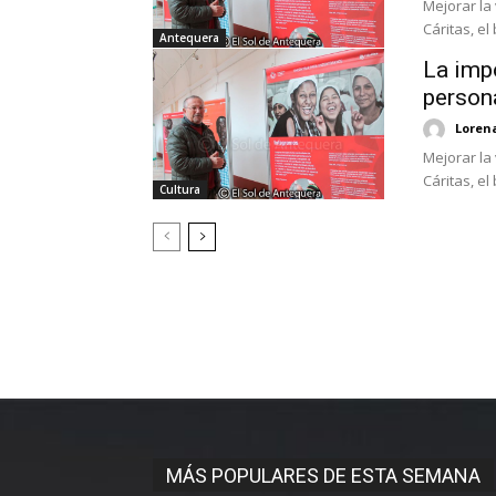
Mejorar la 
Cáritas, el 
Antequera
La imp
persona
Loren
Mejorar la 
Cáritas, el 
Cultura
MÁS POPULARES DE ESTA SEMANA