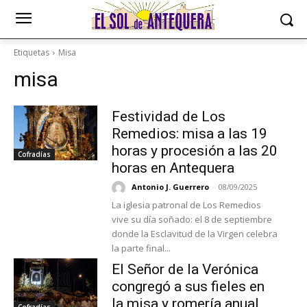
Etiquetas
Misa
misa
Festividad de Los
Remedios: misa a las 19
horas y procesión a las 20
Cofradías
horas en Antequera
Antonio J. Guerrero
-
08/09/2025
La iglesia patronal de Los Remedios
vive su día soñado: el 8 de septiembre
donde la Esclavitud de la Virgen celebra
la parte final...
El Señor de la Verónica
congregó a sus fieles en
la misa y romería anual
Cofradías