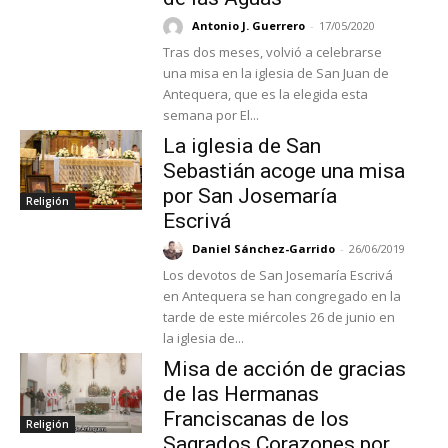
Antonio J. Guerrero
-
17/05/2020
Tras dos meses, volvió a celebrarse
una misa en la iglesia de San Juan de
Antequera, que es la elegida esta
semana por El...
La iglesia de San
Sebastián acoge una misa
por San Josemaría
Religión
Escrivá
Daniel Sánchez-Garrido
-
26/06/2019
Los devotos de San Josemaría Escrivá
en Antequera se han congregado en la
tarde de este miércoles 26 de junio en
la iglesia de...
Misa de acción de gracias
de las Hermanas
Franciscanas de los
Religión
Sagrados Corazones por