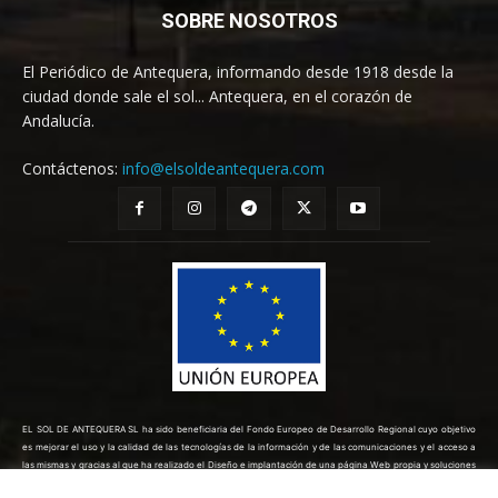
SOBRE NOSOTROS
El Periódico de Antequera, informando desde 1918 desde la
ciudad donde sale el sol... Antequera, en el corazón de
Andalucía.
Contáctenos:
info@elsoldeantequera.com
EL SOL DE ANTEQUERA SL ha sido beneficiaria del Fondo Europeo de Desarrollo Regional cuyo objetivo
es mejorar el uso y la calidad de las tecnologías de la información y de las comunicaciones y el acceso a
las mismas y gracias al que ha realizado el Diseño e implantación de una página Web propia y soluciones
de comercio electrónico para la mejora de la competitividad y productividad de la empresa. (10/08/2022).