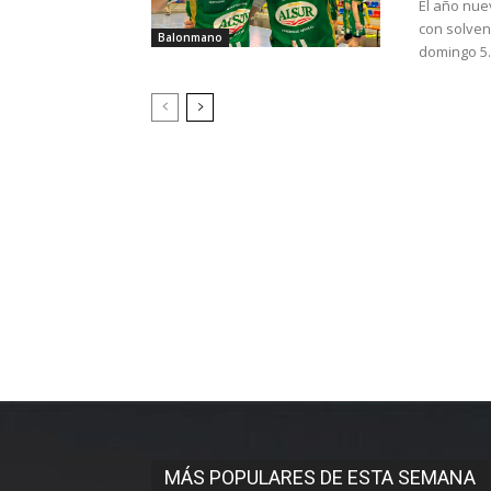
El año nue
con solvenc
Balonmano
domingo 5..
MÁS POPULARES DE ESTA SEMANA