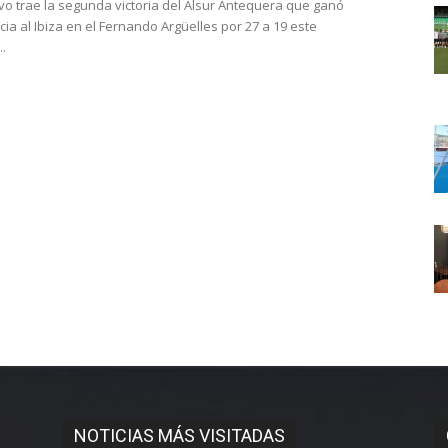
vo trae la segunda victoria del Alsur Antequera que ganó
ia al Ibiza en el Fernando Argüelles por 27 a 19 este
.
NOTICIAS MÁS VISITADAS