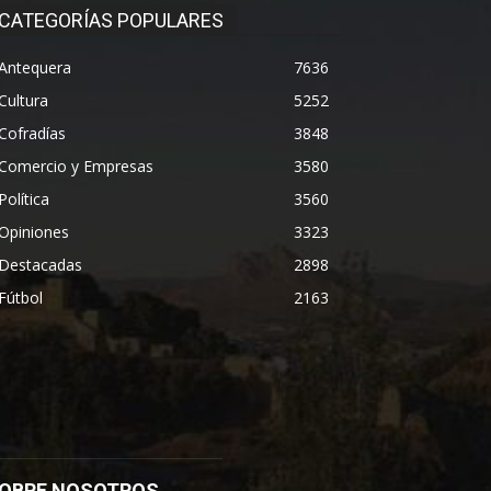
CATEGORÍAS POPULARES
Antequera
7636
Cultura
5252
Cofradías
3848
Comercio y Empresas
3580
Política
3560
Opiniones
3323
Destacadas
2898
Fútbol
2163
OBRE NOSOTROS