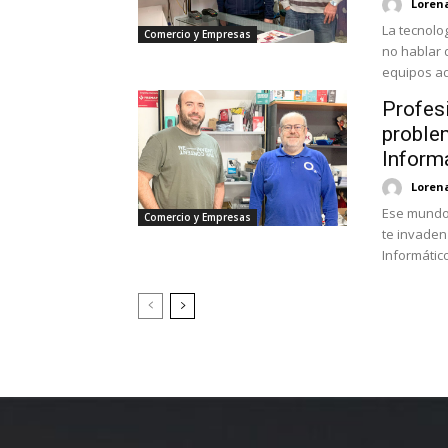
Loren
La tecnolo
Comercio y Empresas
no hablar 
equipos ad
Profesi
proble
Inform
Loren
Ese mundo 
Comercio y Empresas
te invaden
Informátic