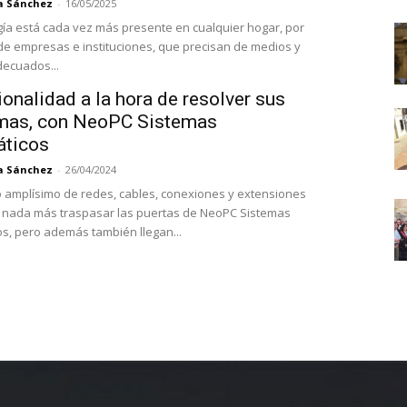
a Sánchez
-
16/05/2025
gía está cada vez más presente en cualquier hogar, por
de empresas e instituciones, que precisan de medios y
ecuados...
onalidad a la hora de resolver sus
mas, con NeoPC Sistemas
áticos
a Sánchez
-
26/04/2024
amplísimo de redes, cables, conexiones y extensiones
 nada más traspasar las puertas de NeoPC Sistemas
os, pero además también llegan...