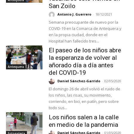
San Zoilo
Antonio J. Guerrero
-
18/12/2021
Semana preocupante de nuevo por la
COVID-19 en la Comarca de Antequera y
en la propia ciudad, donde en el
Hospital han fallecido tres...
El paseo de los niños abre
la esperanza de volver al
añorado día a día antes
Antequera
del COVID-19
Daniel Sánchez-Garrido
-
02/05/2020
El domingo 26 de abril volvió el ruido de
los niños, las risas, su movimiento,
corriendo, en bici, en patín, pero sobre
todo sus...
Los niños salen a la calle
en medio de la pandemia
Daniel Sánchez-Garrido
-
01/05/2020
Fotogalería