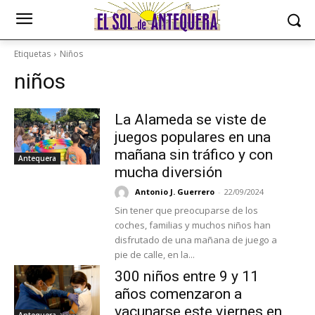
Etiquetas
Niños
niños
La Alameda se viste de
juegos populares en una
mañana sin tráfico y con
Antequera
mucha diversión
Antonio J. Guerrero
-
22/09/2024
Sin tener que preocuparse de los
coches, familias y muchos niños han
disfrutado de una mañana de juego a
pie de calle, en la...
300 niños entre 9 y 11
años comenzaron a
vacunarse este viernes en
Antequera