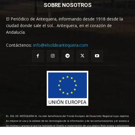
SOBRE NOSOTROS
El Periódico de Antequera, informando desde 1918 desde la
ciudad donde sale el sol... Antequera, en el corazón de
Andalucía.
Contáctenos:
info@elsoldeantequera.com
EL SOL DE ANTEQUERA SL ha sido beneficiaria del Fondo Europeo de Desarrollo Regional cuyo objetivo
es mejorar el uso y la calidad de las tecnologías de la información y de las comunicaciones y el acceso a
las mismas y gracias al que ha realizado el Diseño e implantación de una página Web propia y soluciones
de comercio electrónico para la mejora de la competitividad y productividad de la empresa. (10/08/2022).