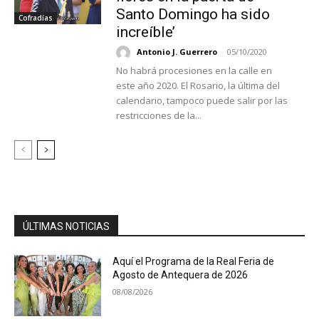
Santo Domingo ha sido
Cofradías
increíble’
Antonio J. Guerrero
-
05/10/2020
No habrá procesiones en la calle en
este año 2020. El Rosario, la última del
calendario, tampoco puede salir por las
restricciones de la...
ÚLTIMAS NOTICIAS
Aquí el Programa de la Real Feria de
Agosto de Antequera de 2026
08/08/2026