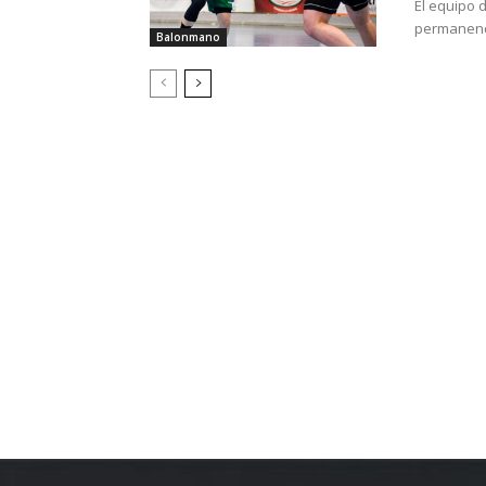
El equipo d
permanencia
Balonmano