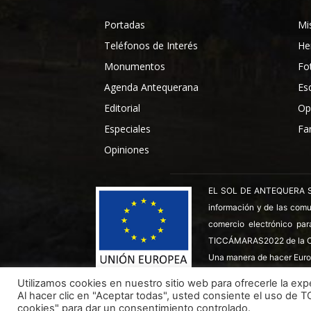
Portadas
Mi
Teléfonos de Interés
He
Monumentos
Fo
Agenda Antequerana
Es
Editorial
Op
Especiales
Fa
Opiniones
EL SOL DE ANTEQUERA SL ha
información y de las comu
comercio electrónico par
TICCÁMARAS2022 de la C
Una manera de hacer Euro
Utilizamos cookies en nuestro sitio web para ofrecerle la expe
Al hacer clic en "Aceptar todas", usted consiente el uso de 
Todos los derechos reservados ©
Dinan - 2026
cookies" para dar un consentimiento controlado.