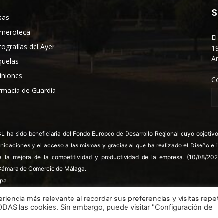
S
sas
meroteca
El
tografías del Ayer
19
An
quelas
iniones
C
rmacia de Guardia
 sido beneficiaria del Fondo Europeo de Desarrollo Regional cuyo objetivo es
nicaciones y el acceso a las mismas y gracias al que ha realizado el Diseño e
a la mejora de la competitividad y productividad de la empresa. (10/08/20
ámara de Comercio de Málaga.
pa.
riencia más relevante al recordar sus preferencias y visitas repet
TODAS las cookies. Sin embargo, puede visitar "Configuración de
LSSICE
Términos y condiciones
Polít