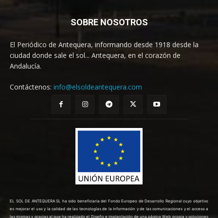
SOBRE NOSOTROS
El Periódico de Antequera, informando desde 1918 desde la
ciudad donde sale el sol... Antequera, en el corazón de
Andalucía.
Contáctenos:
info@elsoldeantequera.com
EL SOL DE ANTEQUERA SL ha sido beneficiaria del Fondo Europeo de Desarrollo Regional cuyo objetivo
es mejorar el uso y la calidad de las tecnologías de la información y de las comunicaciones y el acceso a
las mismas y gracias al que ha realizado el Diseño e implantación de una página Web propia y soluciones