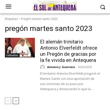
Etiquetas
Pregón martes santo 2023
pregón martes santo 2023
El alemán trinitario
Antonio Elverfeldt ofrece
un Pregón de gracias por
Cofradías
la fe vivida en Antequera
Antonio J. Guerrero
-
02/03/2023
El trinitario Antonio Elverfeldt pregonó el
Martes Santo con una aportación de
sus vivencias de su paso por
Antequera y destacando lo que la...