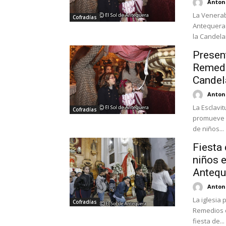
Antoni
La Venerab
Cofradías
Antequera 
la Candelari
Present
Remedi
Candel
Antoni
La Esclavi
Cofradías
promueve e
de niños...
Fiesta 
niños 
Antequ
Antoni
La iglesia 
Cofradías
Remedios c
fiesta de...