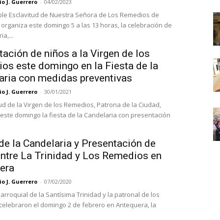
o J. Guerrero
-
04/02/2023
le Esclavitud de Nuestra Señora de Los Remedios de
organiza este domingo 5 a las 13 horas, la celebración de
a,...
ación de niños a la Virgen de los
os este domingo en la Fiesta de la
aria con medidas preventivas
o J. Guerrero
-
30/01/2021
tud de la Virgen de los Remedios, Patrona de la Ciudad,
ste domingo la fiesta de la Candelaria con presentación
de la Candelaria y Presentación de
entre La Trinidad y Los Remedios en
era
o J. Guerrero
-
07/02/2020
parroquial de la Santísima Trinidad y la patronal de los
elebraron el domingo 2 de febrero en Antequera, la