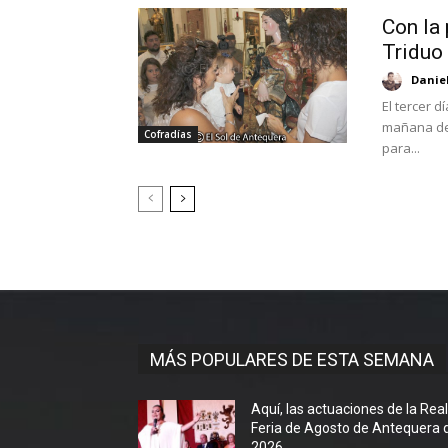
Con la 
Triduo
Danie
El tercer d
mañana de
Cofradías
para...
MÁS POPULARES DE ESTA SEMANA
Aquí, las actuaciones de la Rea
Feria de Agosto de Antequera 
2026