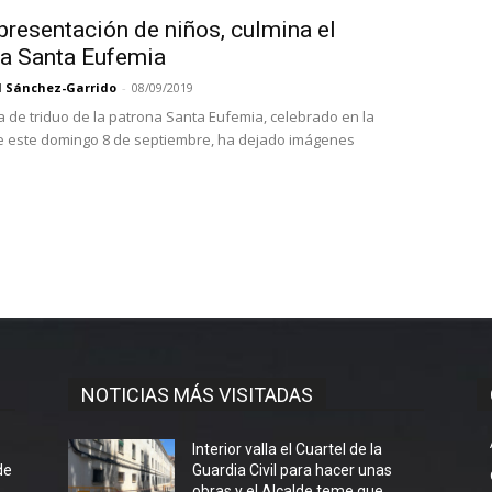
presentación de niños, culmina el
 a Santa Eufemia
l Sánchez-Garrido
-
08/09/2019
ía de triduo de la patrona Santa Eufemia, celebrado en la
 este domingo 8 de septiembre, ha dejado imágenes
NOTICIAS MÁS VISITADAS
l
Interior valla el Cuartel de la
de
Guardia Civil para hacer unas
obras y el Alcalde teme que