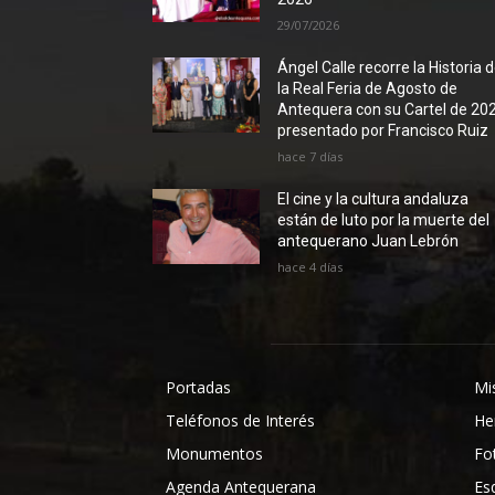
29/07/2026
Ángel Calle recorre la Historia 
la Real Feria de Agosto de
Antequera con su Cartel de 20
presentado por Francisco Ruiz
hace 7 días
El cine y la cultura andaluza
están de luto por la muerte del
antequerano Juan Lebrón
hace 4 días
Portadas
Mi
Teléfonos de Interés
He
Monumentos
Fo
Agenda Antequerana
Es