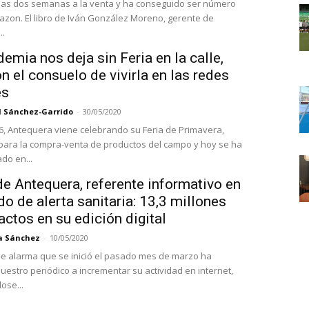
as dos semanas a la venta y ha conseguido ser número
zon. El libro de Iván González Moreno, gerente de
..
emia nos deja sin Feria en la calle,
n el consuelo de vivirla en las redes
es
l Sánchez-Garrido
-
30/05/2020
, Antequera viene celebrando su Feria de Primavera,
para la compra-venta de productos del campo y hoy se ha
do en...
de Antequera, referente informativo en
do de alerta sanitaria: 13,3 millones
ctos en su edición digital
a Sánchez
-
10/05/2020
de alarma que se inició el pasado mes de marzo ha
uestro periódico a incrementar su actividad en internet,
ose...