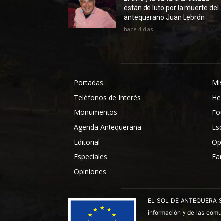
están de luto por la muerte del
antequerano Juan Lebrón
hace 4 días
Portadas
Mi
Teléfonos de Interés
He
Monumentos
Fo
Agenda Antequerana
Es
Editorial
Op
Especiales
Fa
Opiniones
EL SOL DE ANTEQUERA SL ha
información y de las comu