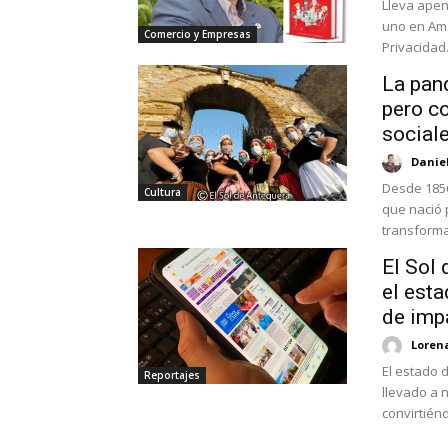
Lleva apen
uno en Ama
Comercio y Empresas
Privacidad.
La pand
pero co
social
Danie
Desde 1856
Cultura
que nació 
transforma
El Sol 
el esta
de impa
Loren
El estado 
Reportajes
llevado a n
convirtiénd