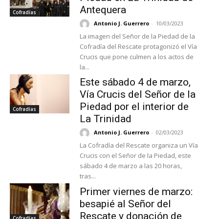
Antequera
Cofradías
Antonio J. Guerrero
-
10/03/2023
La imagen del Señor de la Piedad de la
Cofradía del Rescate protagonizó el Vía
Crucis que pone culmen a los actos de
la...
Este sábado 4 de marzo,
Vía Crucis del Señor de la
Piedad por el interior de
Cofradías
La Trinidad
Antonio J. Guerrero
-
02/03/2023
La Cofradía del Rescate organiza un Vía
Crucis con el Señor de la Piedad, este
sábado 4 de marzo a las 20 horas,
tras...
Primer viernes de marzo:
besapié al Señor del
Rescate y donación de
Cofradías