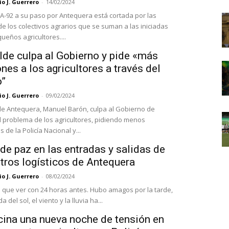
o J. Guerrero
-
14/02/2024
 A-92 a su paso por Antequera está cortada por las
de los colectivos agrarios que se suman a las iniciadas
ueños agricultores....
lde culpa al Gobierno y pide «más
nes a los agricultores a través del
o”
o J. Guerrero
-
09/02/2024
 de Antequera, Manuel Barón, culpa al Gobierno de
 problema de los agricultores, pidiendo menos
 de la Policía Nacional y...
de paz en las entradas y salidas de
tros logísticos de Antequera
o J. Guerrero
-
08/02/2024
 que ver con 24 horas antes. Hubo amagos por la tarde,
a del sol, el viento y la lluvia ha...
cina una nueva noche de tensión en