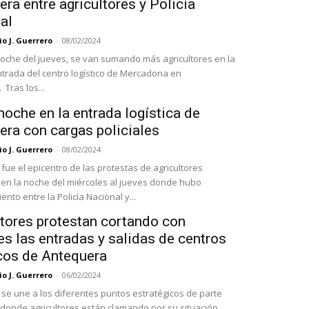
ra entre agricultores y Policía
al
o J. Guerrero
-
08/02/2024
 noche del jueves, se van sumando más agricultores en la
trada del centro logístico de Mercadona en
Tras los...
oche en la entrada logística de
era con cargas policiales
o J. Guerrero
-
08/02/2024
fue el epicentro de las protestas de agricultores
en la noche del miércoles al jueves donde hubo
nto entre la Policía Nacional y...
ltores protestan cortando con
es las entradas y salidas de centros
icos de Antequera
o J. Guerrero
-
06/02/2024
se une a los diferentes puntos estratégicos de parte
donde agricultores están clamando por su situación,