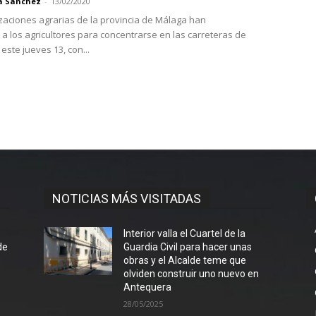
a Sánchez
-
13/02/2020
zaciones agrarias de la provincia de Málaga han
 a los agricultores para concentrarse en las carreteras de
ste jueves 13, con...
NOTICIAS MÁS VISITADAS
l
Interior valla el Cuartel de la
de
Guardia Civil para hacer unas
obras y el Alcalde teme que
olviden construir uno nuevo en
Antequera
28/05/2025