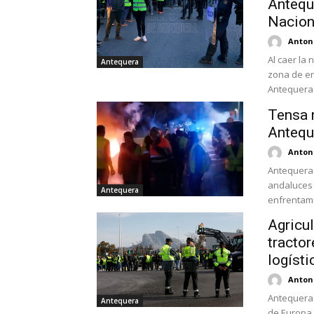
Anteque
Nacion
Antoni
Al caer la
Antequera
zona de en
Antequera. 
Tensa n
Antequ
Antoni
Antequera 
andaluces 
Antequera
enfrentamie
Agricu
tractor
logíst
Antoni
Antequera 
Antequera
de Europa 