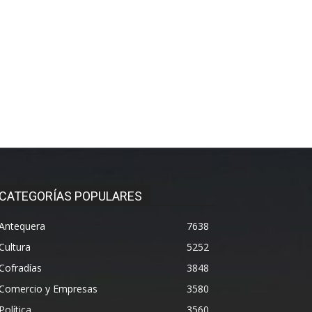
CATEGORÍAS POPULARES
Antequera
7638
Cultura
5252
Cofradías
3848
Comercio y Empresas
3580
Política
3560