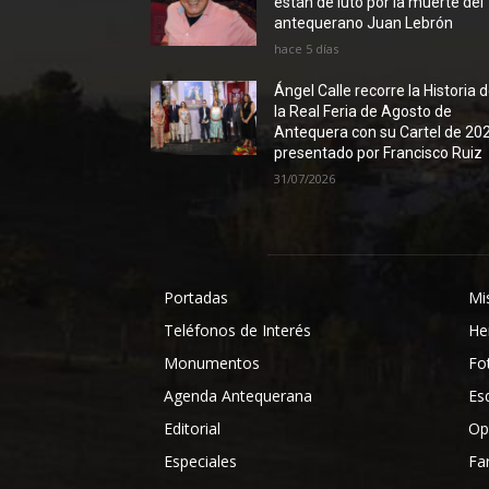
están de luto por la muerte del
antequerano Juan Lebrón
hace 5 días
Ángel Calle recorre la Historia 
la Real Feria de Agosto de
Antequera con su Cartel de 20
presentado por Francisco Ruiz
31/07/2026
Portadas
Mi
Teléfonos de Interés
He
Monumentos
Fo
Agenda Antequerana
Es
Editorial
Op
Especiales
Fa