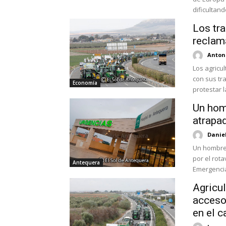
dificultand
Los tra
reclam
Antoni
Los agricu
con sus tr
Economía
protestar la
Un homb
atrapad
Danie
Un hombre 
por el rot
Antequera
Emergencias
Agricul
acceso
en el 