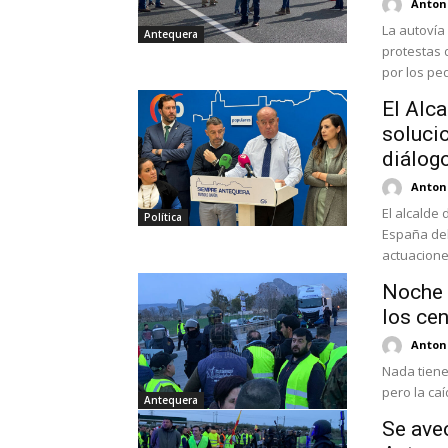
Antoni
La autovía
Antequera
protestas 
por los peq
El Alca
solucio
diálog
Antoni
El alcalde
Política
España del
actuaciones
Noche 
los cen
Antoni
Nada tiene
pero la caíd
Antequera
Se ave