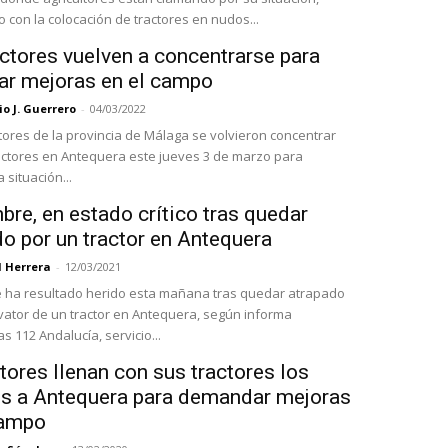
o con la colocación de tractores en nudos...
ctores vuelven a concentrarse para
ar mejoras en el campo
o J. Guerrero
-
04/03/2022
ltores de la provincia de Málaga se volvieron concentrar
actores en Antequera este jueves 3 de marzo para
 situación...
re, en estado crítico tras quedar
o por un tractor en Antequera
l Herrera
-
12/03/2021
ha resultado herido esta mañana tras quedar atrapado
avator de un tractor en Antequera, según informa
 112 Andalucía, servicio...
tores llenan con sus tractores los
s a Antequera para demandar mejoras
campo