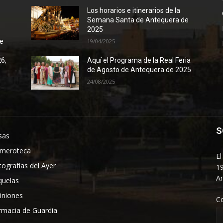
Los horarios e itinerarios de la
Semana Santa de Antequera de
2025
de
19/04/2025
26,
Aquí el Programa de la Real Feria
de Agosto de Antequera de 2025
24/08/2025
S
sas
meroteca
El
tografías del Ayer
19
An
quelas
iniones
C
rmacia de Guardia