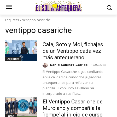
Etiquetas
Ventippo casariche
ventippo casariche
Cala, Soto y Moi, fichajes
de un Ventippo cada vez
más antequerano
Deportes
Daniel Sánchez-Garrido
-
19/07/2023
El Ventippo Casariche sigue confiando
en la calidad de conocidos jugadores
antequeranos para reforzar su
plantilla. El conjunto sevillano ha
incorporado a sus filas...
El Ventippo Casariche de
Murciano y compañía la
‘rompe’ al inicio de curso
Fútbol