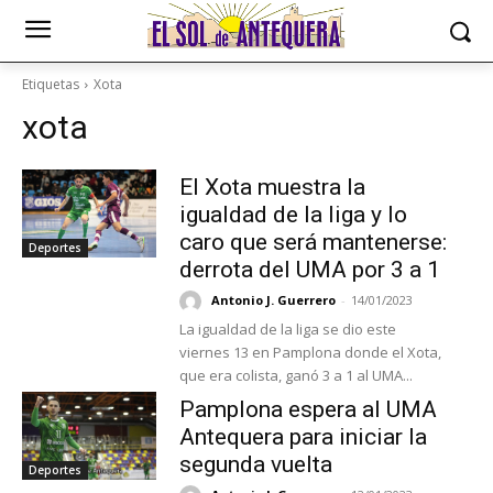
Etiquetas
Xota
xota
El Xota muestra la
igualdad de la liga y lo
caro que será mantenerse:
Deportes
derrota del UMA por 3 a 1
Antonio J. Guerrero
-
14/01/2023
La igualdad de la liga se dio este
viernes 13 en Pamplona donde el Xota,
que era colista, ganó 3 a 1 al UMA...
Pamplona espera al UMA
Antequera para iniciar la
segunda vuelta
Deportes