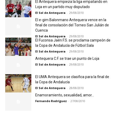
El Antequera empieza la liga empatando en
Loja en un partido muy disputado
El Sol de Antequera
-
29/08/2010
El e-gim Balonmano Antequera vence en la
final de consolación del Torneo San Julián de
Cuenca
El Sol de Antequera
-
29/08/2010
El Fuconsa Jaén F.S. se proclama campeón de
la Copa de Andalucía de Fútbol Sala
El Sol de Antequera
-
29/08/2010
Antequera C.F. se trae un punto de Loja
El Sol de Antequera
-
29/08/2010
El UMA Antequera se clasifica para la final de
la Copa de Andalucía
El Sol de Antequera
-
28/08/2010
Enamoramiento, sexualidad, amor…
Fernando Rodríguez
-
27/08/2010