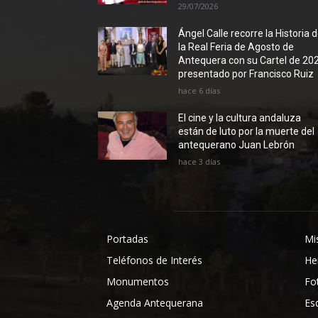
29/07/2026
Ángel Calle recorre la Historia 
la Real Feria de Agosto de
Antequera con su Cartel de 20
presentado por Francisco Ruiz
hace 6 días
El cine y la cultura andaluza
están de luto por la muerte del
antequerano Juan Lebrón
hace 3 días
Portadas
Mi
Teléfonos de Interés
He
Monumentos
Fo
Agenda Antequerana
Es