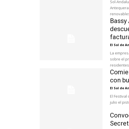
Sol-Andalu
Antequera 
Bassy 
descue
factur
El Sol de 
La empresa
sobre el precio 
residentes 
Comien
con bu
El Sol de 
El Festiva
julio el pis
Convoc
Secret