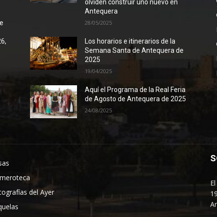
olviden construir uno nuevo en
Antequera
de
28/05/2025
26,
Los horarios e itinerarios de la
Semana Santa de Antequera de
2025
19/04/2025
Aquí el Programa de la Real Feria
de Agosto de Antequera de 2025
24/08/2025
S
sas
meroteca
El
tografías del Ayer
19
An
quelas