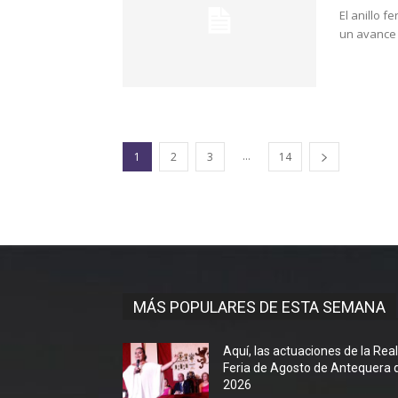
El anillo f
un avance 
...
1
2
3
14
MÁS POPULARES DE ESTA SEMANA
Aquí, las actuaciones de la Rea
Feria de Agosto de Antequera 
2026