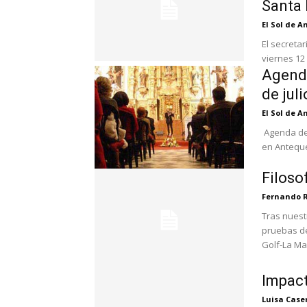
Santa
El Sol de 
El secreta
viernes 12
Agenda
de jul
El Sol de 
Agenda de 
Filoso
Fernando 
Tras nuest
pruebas d
Golf-La Ma
Impact
Luisa Case