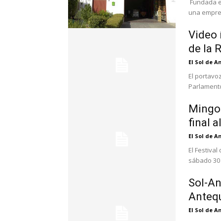
Fundada e
una empresa
Video 
de la 
El Sol de 
El portavoz
Parlamento
Mingo 
final 
El Sol de 
El Festival
sábado 30 d
Sol-An
Anteq
El Sol de 