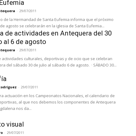
 Eufemia
Antequera
-
29/07/2011
rio de la Hermandad de Santa Eufemia informa que el próximo
 de agosto se celebrarán en la iglesia de Santa Eufemia...
 de actividades en Antequera del 30
io al 6 de agosto
Antequera
-
29/07/2011
actividades culturales, deportivas y de ocio que se celebran
en Antequera del sábado 30 de julio al sábado 6 de agosto. · SÁBADO 30...
fía
Rodríguez
-
29/07/2011
ra actuación en los Campeonatos Nacionales, el calendario de
eportivas, al que nos debemos los componentes de Antequera
gdalena nos da...
o visual
ro
-
29/07/2011