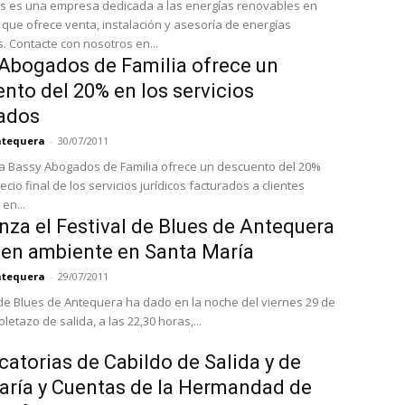
s es una empresa dedicada a las energías renovables en
que ofrece venta, instalación y asesoría de energías
renovables. Contacte con nosotros en...
Abogados de Familia ofrece un
nto del 20% en los servicios
ados
Antequera
-
30/07/2011
 Bassy Abogados de Familia ofrece un descuento del 20%
final de los servicios jurídicos facturados a clientes
en...
za el Festival de Blues de Antequera
en ambiente en Santa María
Antequera
-
29/07/2011
l de Blues de Antequera ha dado en la noche del viernes 29 de
toletazo de salida, a las 22,30 horas,...
atorias de Cabildo de Salida y de
aría y Cuentas de la Hermandad de