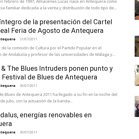
n febrero de 1997, Almacenes Lucas nace en Antequera como
 familiar dedicada a la venta y distribución de todo tipo de...
íntegro de la presentación del Cartel
Real Feria de Agosto de Antequera
Antequera
-
31/07/2011
 de la comisión de Cultura por el Partido Popular en el
 de Andalucía y profesor de las universidades de Málaga y...
& The Blues Intruders ponen punto y
al Festival de Blues de Antequera
Antequera
-
30/07/2011
 de Blues de Antequera 2011 ha llegado a su fin en la noche del
e julio, con la actuación de la banda...
dalus, energías renovables en
uera
Antequera
-
30/07/2011