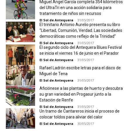
Miguel Ángel García completa 354 kilómetros
del UltraTri en una acción solidaria para
tratamiento de niños sin recursos
El Sol de Antequera
-
31/05/2017
El trinitario Antonio Aurelio presenta su libro
“Libertad, Comunión, Verdad. Las sociedades
democráticas como reflejo de la Trinidad”
El Sol de Antequera
-
31/05/2017
El segundo ciclo del Antequera Blues Festival
se inicia el viernes 16 de junio en el Parador
El Sol de Antequera
-
31/05/2017
Rafael Ladrón escribe letras para el disco de
Miguel de Tena
El Sol de Antequera
-
31/05/2017
Aficiónese a las plantas de huerto y descubra
su gran variedad en Progasur junto a la
Estación de Renfe
El Sol de Antequera
-
31/05/2017
Un tramo de Cantareros inicia el proceso de
colocar toldos para aliviar del calor
El Sol de Antequera
-
30/05/2017