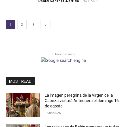
Daniel Sánchez-Garrido
-
30/11/2019
1
2
3
- Advertisment -
MOST READ
La imagen peregrina de la Virgen de la
Cabeza visitará Antequera el domingo 16
de agosto
05/08/2026
Las religiosas de Belén preparan un triduo