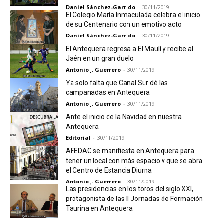
Daniel Sánchez-Garrido
-
30/11/2019
El Colegio María Inmaculada celebra el inicio
de su Centenario con un emotivo acto
Daniel Sánchez-Garrido
-
30/11/2019
El Antequera regresa a El Maulí y recibe al
Jaén en un gran duelo
Antonio J. Guerrero
-
30/11/2019
Ya solo falta que Canal Sur dé las
campanadas en Antequera
Antonio J. Guerrero
-
30/11/2019
Ante el inicio de la Navidad en nuestra
Antequera
Editorial
-
30/11/2019
AFEDAC se manifiesta en Antequera para
tener un local con más espacio y que se abra
el Centro de Estancia Diurna
Antonio J. Guerrero
-
30/11/2019
Las presidencias en los toros del siglo XXI,
protagonista de las II Jornadas de Formación
Taurina en Antequera