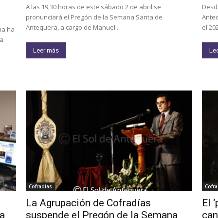
A las 19,30 horas de este sábado 2 de abril se
Desde
pronunciará el Pregón de la Semana Santa de
Anteq
Antequera, a cargo de Manuel...
el 20
ha ha
la
Leer más
Le
Cofradías
Cofra
La Agrupación de Cofradías
El 
za
suspende el Pregón de la Semana
can