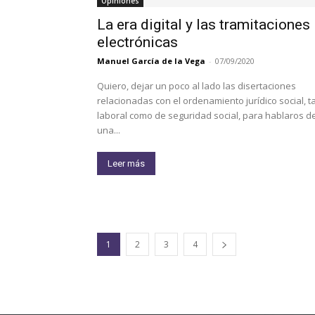
Opiniones
La era digital y las tramitaciones
electrónicas
Manuel García de la Vega
-
07/09/2020
Quiero, dejar un poco al lado las disertaciones
relacionadas con el ordenamiento jurídico social, t
laboral como de seguridad social, para hablaros d
una...
Leer más
1
2
3
4