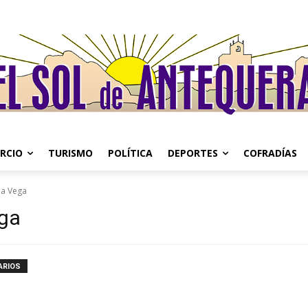
RCIO
TURISMO
POLÍTICA
DEPORTES
COFRADÍAS
la Vega
ega
ARIOS