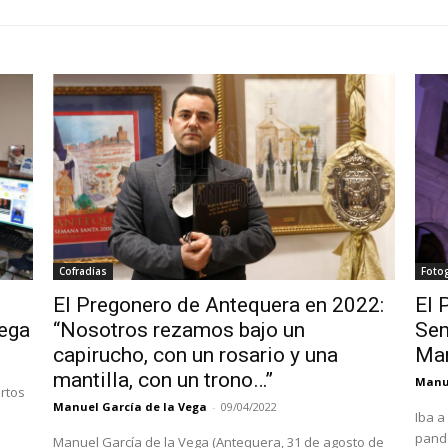
Cofradías
Fotog
El Pregonero de Antequera en 2022:
El 
Vega
“Nosotros rezamos bajo un
Sem
capirucho, con un rosario y una
Man
mantilla, con un trono…”
Manue
ertos
Manuel García de la Vega
-
09/04/2022
Iba a
pande
Manuel García de la Vega (Antequera, 31 de agosto de