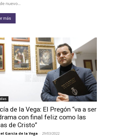
de nuevo...
er más
días
cía de la Vega: El Pregón “va a ser
drama con final feliz como las
as de Cristo”
l García de la Vega
-
29/03/2022