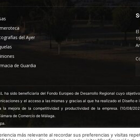
S
sas
meroteca
El
tografías del Ayer
19
An
quelas
iniones
C
rmacia de Guardia
 sido beneficiaria del Fondo Europeo de Desarrollo Regional cuyo objetivo es
nicaciones y el acceso a las mismas y gracias al que ha realizado el Diseño e
a la mejora de la competitividad y productividad de la empresa. (10/08/20
ámara de Comercio de Málaga.
pa.
riencia más relevante al recordar sus preferencias y visitas repet