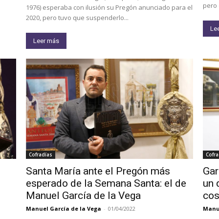
pero 
1976) esperaba con ilusión su Pregón anunciado para el
2020, pero tuvo que suspenderlo...
Le
Leer más
Cofradías
Cofra
Santa María ante el Pregón más
Gar
esperado de la Semana Santa: el de
un 
Manuel García de la Vega
cos
Manuel García de la Vega
-
01/04/2022
Manue