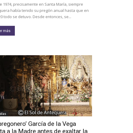
 1974, precisamente en Santa María, siempre
uera había tenido su pregón anual hasta que en
20 todo se detuvo. Desde entonces, se...
er más
días
‘pregonero’ García de la Vega
ta a la Madre antes de exaltar la