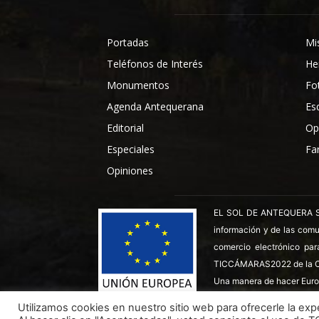
Portadas
Mi
Teléfonos de Interés
He
Monumentos
Fo
Agenda Antequerana
Es
Editorial
Op
Especiales
Fa
Opiniones
EL SOL DE ANTEQUERA SL ha
información y de las comu
comercio electrónico par
TICCÁMARAS2022 de la C
Una manera de hacer Euro
Utilizamos cookies en nuestro sitio web para ofrecerle la expe