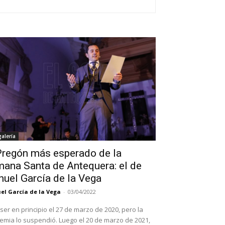
alería
Pregón más esperado de la
ana Santa de Antequera: el de
uel García de la Vega
l García de la Vega
-
03/04/2022
 ser en principio el 27 de marzo de 2020, pero la
mia lo suspendió. Luego el 20 de marzo de 2021,