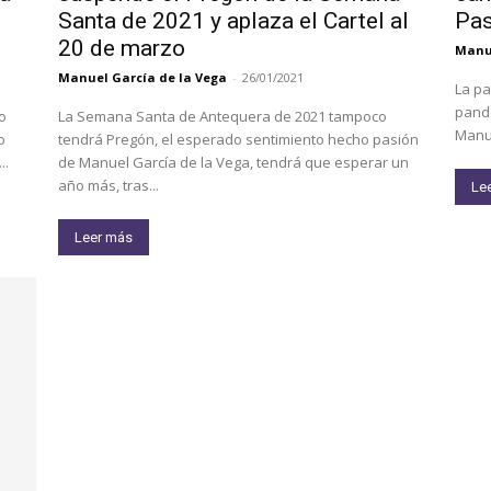
Santa de 2021 y aplaza el Cartel al
Pas
20 de marzo
Manue
Manuel García de la Vega
-
26/01/2021
La pa
pande
o
La Semana Santa de Antequera de 2021 tampoco
Manue
o
tendrá Pregón, el esperado sentimiento hecho pasión
..
de Manuel García de la Vega, tendrá que esperar un
año más, tras...
Le
Leer más