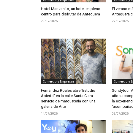
Hotel Manzanito, un hotel en pleno
El verano m
centro para disfrutar de Antequera
Antequera c
29/07/2026
22/07/2026
Comercio y Empresas
Comercio y 
Fernández Roales abre ‘Estudio
Sondytour Vi
Abierto” en la calle Santa Clara:
años acompa
servicio de marquetería con una
la experienci
galería de Arte
‘acompañad
14/07/2026
08/07/2026