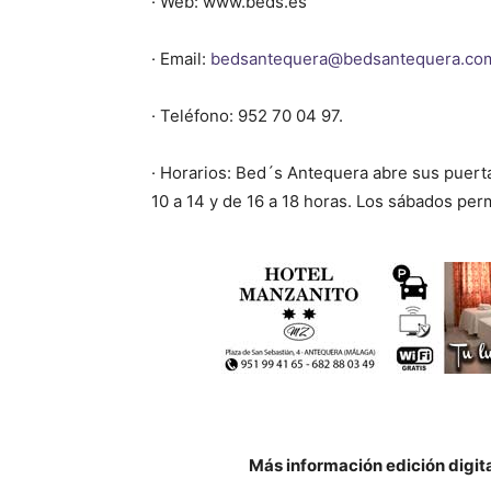
· Web: www.beds.es
· Email:
bedsantequera@bedsantequera.c
· Teléfono: 952 70 04 97.
· Horarios: Bed´s Antequera abre sus puert
10 a 14 y de 16 a 18 horas. Los sábados per
Más información edición digit