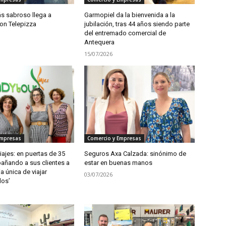
ás sabroso llega a
Garmopiel da la bienvenida a la
on Telepizza
jubilación, tras 44 años siendo parte
del entremado comercial de
Antequera
15/07/2026
Empresas
Comercio y Empresas
ajes: en puertas de 35
Seguros Axa Calzada: sinónimo de
ñando a sus clientes a
estar en buenas manos
a única de viajar
03/07/2026
os’