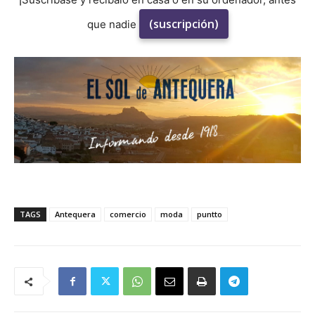
(suscripción)
que nadie
TAGS
Antequera
comercio
moda
puntto