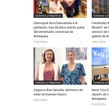
Comercio y Empresas
Comercio y 
Garmopiel da la bienvenida a la
Fernández R
jubilación, tras 44 años siendo parte
Abierto” en l
del entremado comercial de
servicio de 
Antequera
galería de A
15/07/2026
14/07/2026
Comercio y Empresas
Comercio y 
Seguros Axa Calzada: sinónimo de
Nace ‘You Del
estar en buenas manos
reparto de 
Antequera
03/07/2026
01/07/2026