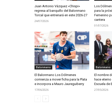
Juan Antonio Vázquez «Chispi»
Los Dólmene
regresa al banquillo del Balonmano
para la pró
Torcal que entrenará en este 2026-27
Femenino pa
cantera
24/07/2026
01/07/2026
Balonmano
Balonmano
El Balonmano Los Dólmenes
El nombre d
comienza a mover ficha para la Plata
hace eterno
e incorpora a Mauro Jaureguiberry
Escuela de 
17/06/2026
27/05/2026