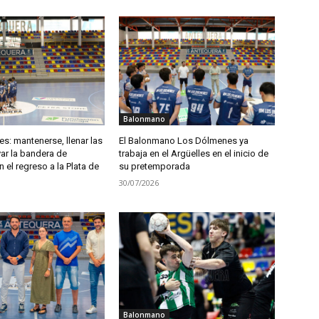
Balonmano
s: mantenerse, llenar las
El Balonmano Los Dólmenes ya
var la bandera de
trabaja en el Argüelles en el inicio de
 el regreso a la Plata de
su pretemporada
30/07/2026
Balonmano