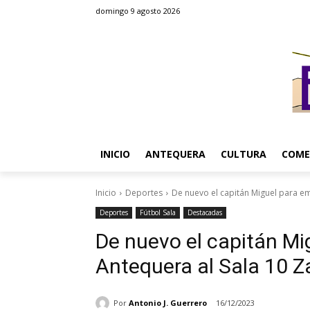
domingo 9 agosto 2026
INICIO
ANTEQUERA
CULTURA
COME
Inicio
Deportes
De nuevo el capitán Miguel para em
Deportes
Fútbol Sala
Destacadas
De nuevo el capitán M
Antequera al Sala 10 Z
Por
Antonio J. Guerrero
16/12/2023