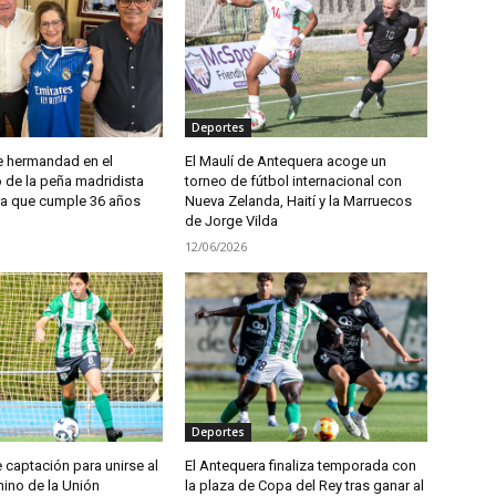
Deportes
 hermandad en el
El Maulí de Antequera acoge un
de la peña madridista
torneo de fútbol internacional con
a que cumple 36 años
Nueva Zelanda, Haití y la Marruecos
de Jorge Vilda
12/06/2026
Deportes
captación para unirse al
El Antequera finaliza temporada con
nino de la Unión
la plaza de Copa del Rey tras ganar al