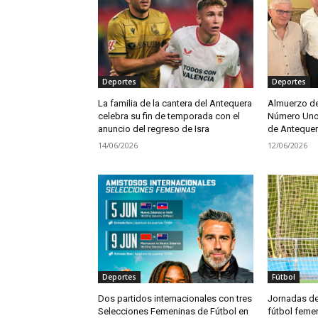
Deportes
Deportes
La familia de la cantera del Antequera
Almuerzo de
celebra su fin de temporada con el
Número Uno 
anuncio del regreso de Isra
de Antequer
14/06/2026
12/06/2026
Deportes
Fútbol
Dos partidos internacionales con tres
Jornadas de 
Selecciones Femeninas de Fútbol en
fútbol feme