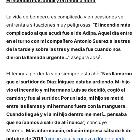
El incendio más difícil y el temor a morir
La vida de bombero es complicada y en ocasiones se
enfrenta a situaciones muy peligrosas:
“El incendio más
complicado al que acudí fue el de Adipa. Aquel día entré
en el turno con mi compañero Antonio Suárez a las tres
de la tarde y sobre las tres y media fue cuando nos
dieron la llamada urgente…”
asegura José.
El temor a perder la vida siempre está ahí:
“Nos llamaron
que el surtidor de Díaz Íñiguez estaba ardiendo. Mi hijo
vio el incendio y mi hermano Luis se decidió, cogió el
camión y fue al surtidor. Por un lado, mi hijo se metió
entre las llamas y mi hermano fuera con la manguera.
Cuando llegué y vi a mi hijo dentro me metí… pensaba
que no íbamos a salir de allí nunca”,
concluye
Moreno.
Más información, edición impresa sábado 5 de
octubre
de 2019
(pinche aquí y conozca dónde puede