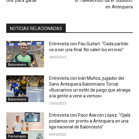
Unir para ganar
El Taekwondo da el ‘subidón’
en Antequera
NOTICIAS RELACIONADAS
Entrevista con Pau Guitart: “Cada partido
va a ser una final. No valen los errores”
18/03/2023
Balonmano
Entrevista con Iván Muñoz, jugador del
Sano Antequera Balonmano Torcal:
«Buscamos un estilo de juego que atraiga
a la gente a venir a vernos»
Balonmano
13/03/2023
Entrevista con Paco Alarcón López: “Ojalá
podamos ver pronto a Antequera en una
liga nacional de Baloncesto”
06/06/2022
Personajes