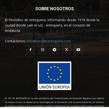
SOBRE NOSOTROS
El Periódico de Antequera, informando desde 1918 desde la
ciudad donde sale el sol... Antequera, en el corazón de
Andalucía.
Contáctenos:
info@elsoldeantequera.com
EL SOL DE ANTEQUERA SL ha sido beneficiaria del Fondo Europeo de Desarrollo Regional cuyo objetivo
es mejorar el uso y la calidad de las tecnologías de la información y de las comunicaciones y el acceso a
las mismas y gracias al que ha realizado el Diseño e implantación de una página Web propia y soluciones