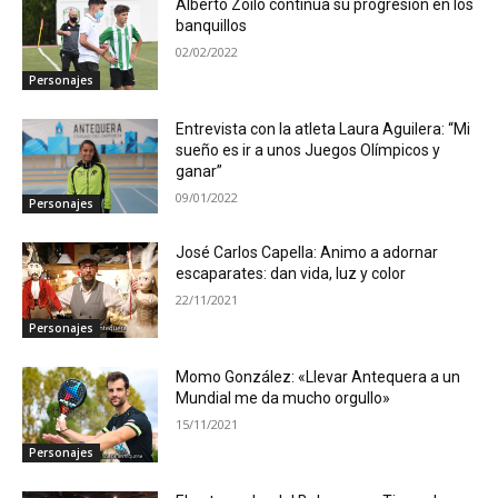
Alberto Zoilo continúa su progresión en los
banquillos
02/02/2022
Personajes
Entrevista con la atleta Laura Aguilera: “Mi
sueño es ir a unos Juegos Olímpicos y
ganar”
09/01/2022
Personajes
José Carlos Capella: Animo a adornar
escaparates: dan vida, luz y color
22/11/2021
Personajes
Momo González: «Llevar Antequera a un
Mundial me da mucho orgullo»
15/11/2021
Personajes