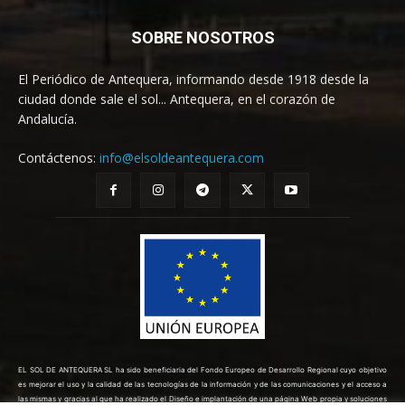
SOBRE NOSOTROS
El Periódico de Antequera, informando desde 1918 desde la
ciudad donde sale el sol... Antequera, en el corazón de
Andalucía.
Contáctenos:
info@elsoldeantequera.com
EL SOL DE ANTEQUERA SL ha sido beneficiaria del Fondo Europeo de Desarrollo Regional cuyo objetivo
es mejorar el uso y la calidad de las tecnologías de la información y de las comunicaciones y el acceso a
las mismas y gracias al que ha realizado el Diseño e implantación de una página Web propia y soluciones