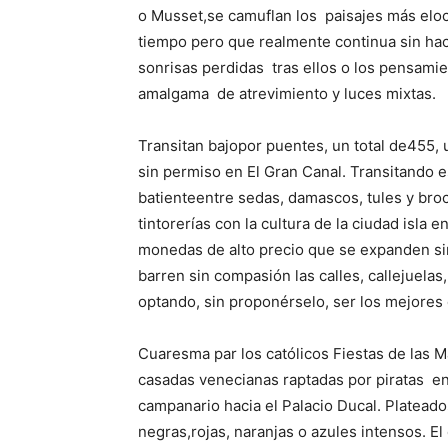
o Musset,
se camuflan los
paisajes más elo
tiempo pero que realmente continua sin hace
sonrisas perdidas
tras ellos o los pensami
amalgama
de atrevimiento y luces mixtas.
Transitan bajo
por puentes, un total de
455, 
sin permiso en El Gran Canal. Transitando 
batiente
entre sedas, damascos, tules y bro
tintorerías con la cultura de la ciudad isla
monedas de alto precio que se expanden sin
barren sin compasión las calles, callejuela
optando, sin proponérselo, ser los mejores 
Cuaresma par los católicos Fiestas de las M
casadas venecianas raptadas por piratas
en
campanario hacia el Palacio Ducal. Plateado
negras,
rojas, naranjas o azules intensos. E